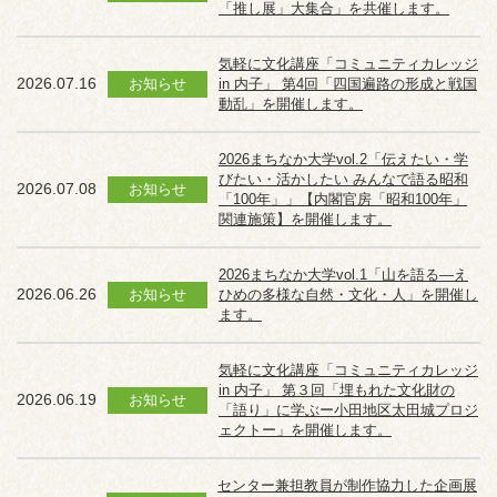
「推し展」大集合」を共催します。
気軽に文化講座「コミュニティカレッジ
2026.07.16
お知らせ
in 内子」 第4回「四国遍路の形成と戦国
動乱」を開催します。
2026まちなか大学vol.2「伝えたい・学
びたい・活かしたい みんなで語る昭和
2026.07.08
お知らせ
「100年」」【内閣官房「昭和100年」
関連施策】を開催します。
2026まちなか大学vol.1「山を語る―え
2026.06.26
お知らせ
ひめの多様な自然・文化・人」を開催し
ます。
気軽に文化講座「コミュニティカレッジ
in 内子」 第３回「埋もれた文化財の
2026.06.19
お知らせ
「語り」に学ぶー小田地区太田城プロジ
ェクトー」を開催します。
センター兼担教員が制作協力した企画展