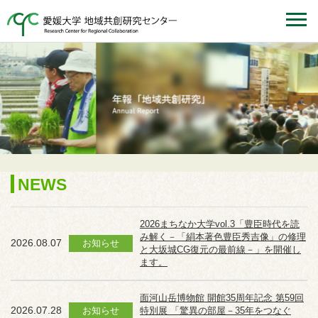
NEWS
2026まちなか大学vol.3「豊臣時代を読
み解く－「絹本著色豊臣秀吉像」の修理
2026.08.07
お知らせ
と大坂城CG復元の最前線－」を開催し
ます。
面河山岳博物館 開館35周年記念 第59回
2026.07.28
お知らせ
特別展 「驚異の部屋－35年をつなぐ