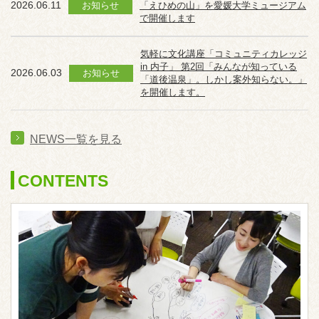
2026.06.11
お知らせ
「えひめの山」を愛媛大学ミュージアム
で開催します
気軽に文化講座「コミュニティカレッジ
in 内子」 第2回「みんなが知っている
2026.06.03
お知らせ
「道後温泉」。しかし案外知らない。」
を開催します。
NEWS一覧を見る
CONTENTS